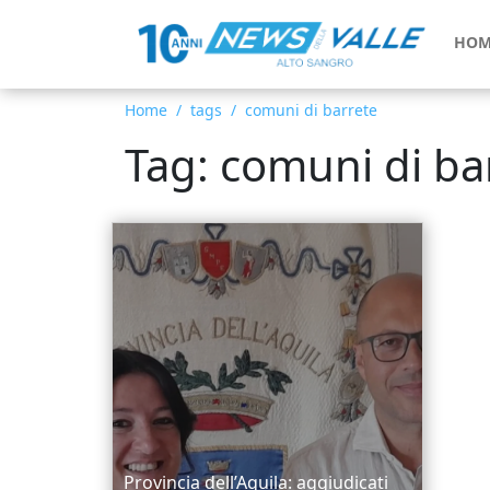
HOM
Home
tags
comuni di barrete
Tag: comuni di ba
Provincia dell’Aquila: aggiudicati