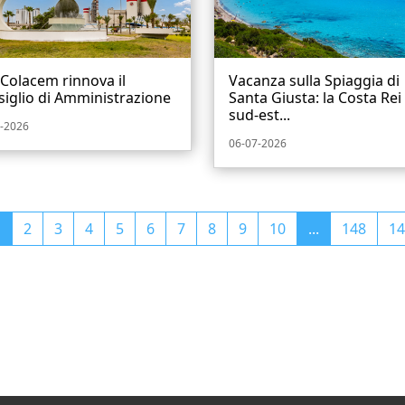
Colacem rinnova il
Vacanza sulla Spiaggia di
iglio di Amministrazione
Santa Giusta: la Costa Rei 
sud-est...
-2026
06-07-2026
1
2
3
4
5
6
7
8
9
10
...
148
14