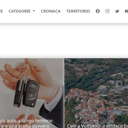
E
CATEGORIE
CRONACA
TERRITORIO
io auto a lungo termine:
are una scelta davvero
Colli a Volturno: il sindaco E