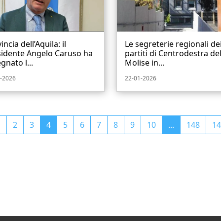
incia dell’Aquila: il
Le segreterie regionali de
sidente Angelo Caruso ha
partiti di Centrodestra de
gnato l...
Molise in...
-2026
22-01-2026
1
2
3
4
5
6
7
8
9
10
...
148
14