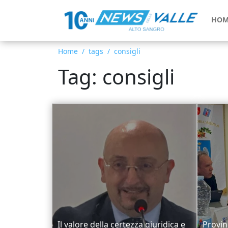
HOM
Home
tags
consigli
Tag: consigli
Il valore della certezza giuridica e
Provinc