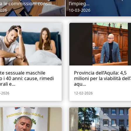
 le commissioni consili...
l’impieg...
2026
10-03-2026
te sessuale maschile
Provincia dell’Aquila: 4,5
 i 40 anni: cause, rimedi
milioni per la viabilità dell
rali e...
aqu...
-2026
12-02-2026