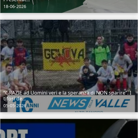
18-06-2026
“GRAZIE ad Uomini veri e la speranza di NON sparire”. I
tifosi de...
05-05-2026