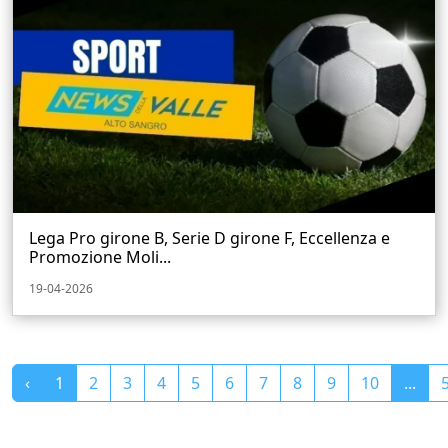
Lega Pro girone B, Serie D girone F, Eccellenza e
Promozione Moli...
19-04-2026
‹
1
2
3
4
5
6
7
8
9
10
...