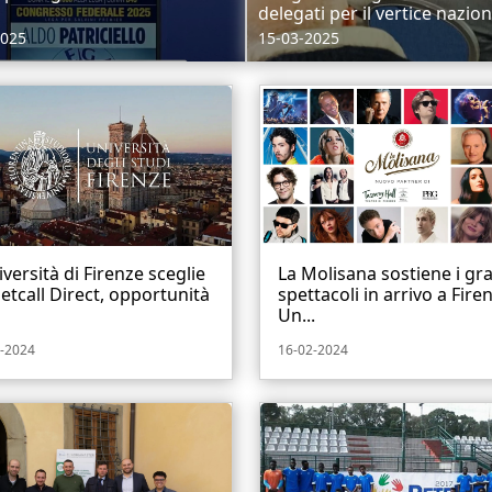
delegati per il vertice naziona
2025
15-03-2025
iversità di Firenze sceglie
La Molisana sostiene i gr
etcall Direct, opportunità
spettacoli in arrivo a Fire
Un...
-2024
16-02-2024