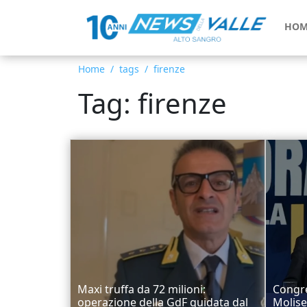
HOM
Home
tags
firenze
Tag: firenze
Maxi truffa da 72 milioni:
Congre
operazione della GdF guidata dal
Molise