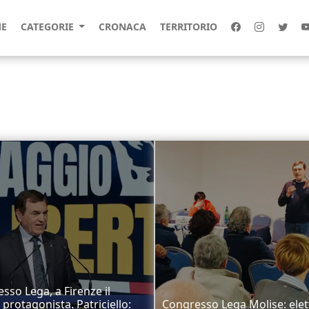
E
CATEGORIE
CRONACA
TERRITORIO
sso Lega, a Firenze il
 protagonista. Patriciello:
Congresso Lega Molise: elett