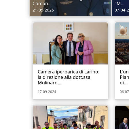
Coman...
"M...
21-05-2025
07-04-
Camera iperbarica di Larino:
L'un
la direzione alla dott.ssa
Plan
Molinaro,...
di...
17-09-2024
06-07