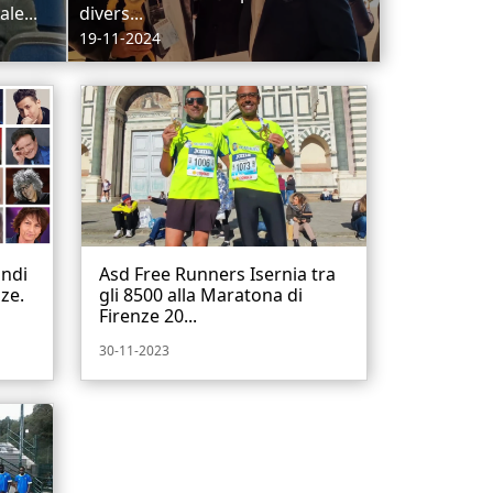
le...
divers...
19-11-2024
andi
Asd Free Runners Isernia tra
nze.
gli 8500 alla Maratona di
Firenze 20...
30-11-2023