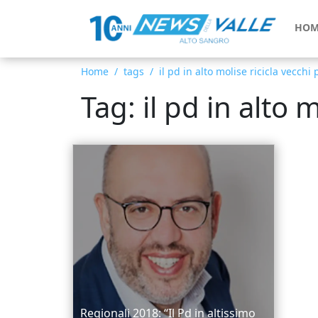
HOM
Home
tags
il pd in alto molise ricicla vecchi
Tag: il pd in alto 
Regionali 2018: “Il Pd in altissimo