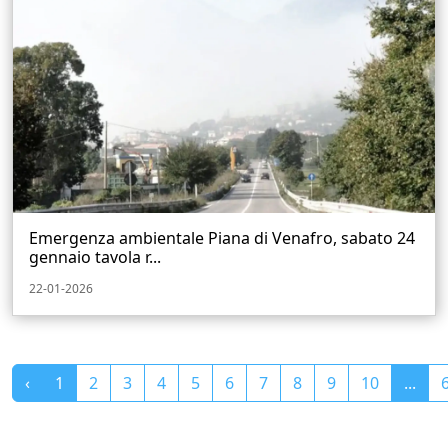
Emergenza ambientale Piana di Venafro, sabato 24
gennaio tavola r...
22-01-2026
‹
1
2
3
4
5
6
7
8
9
10
...