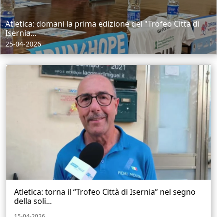
Atletica: domani la prima edizione del "Trofeo Citta di
Isernia...
25-04-2026
Atletica: torna il “Trofeo Città di Isernia” nel segno
della soli...
15-04-2026