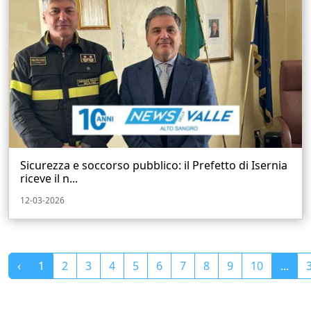
Sicurezza e soccorso pubblico: il Prefetto di Isernia
riceve il n...
12-03-2026
‹
1
2
3
4
5
6
7
8
9
10
...