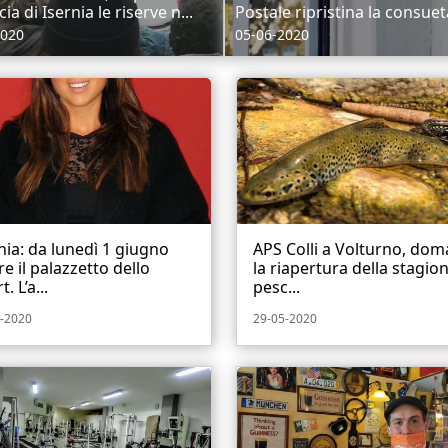
ia di Isernia le riserve n...
Postale ripristina la consueta
2020
05-06-2020
nia: da lunedì 1 giugno
APS Colli a Volturno, dom
re il palazzetto dello
la riapertura della stagion
. L’a...
pesc...
-2020
29-05-2020