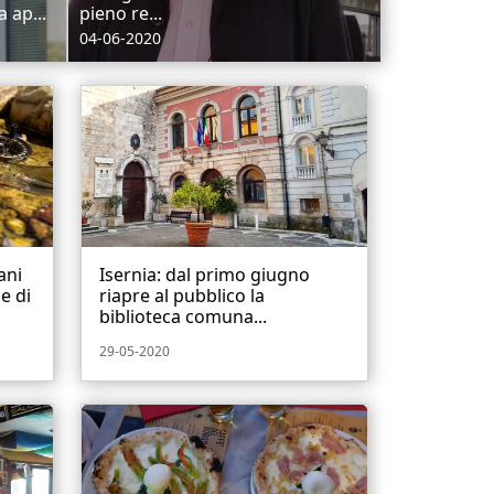
 ap...
pieno re...
04-06-2020
ani
Isernia: dal primo giugno
e di
riapre al pubblico la
biblioteca comuna...
29-05-2020