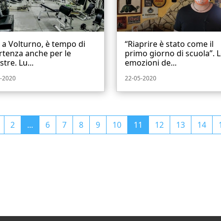
i a Volturno, è tempo di
“Riaprire è stato come il
rtenza anche per le
primo giorno di scuola”. 
stre. Lu...
emozioni de...
-2020
22-05-2020
2
...
6
7
8
9
10
11
12
13
14