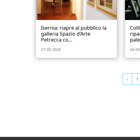
Isernia: riapre al pubblico la
Coll
galleria Spazio d’Arte
ripa
Petrecca co...
pale
27-05-2020
24-05
‹
1