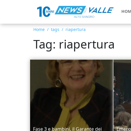
HOM
Home
tags
riapertura
Tag: riapertura
Fase 3 e bambini, il Garante dei
Emerge