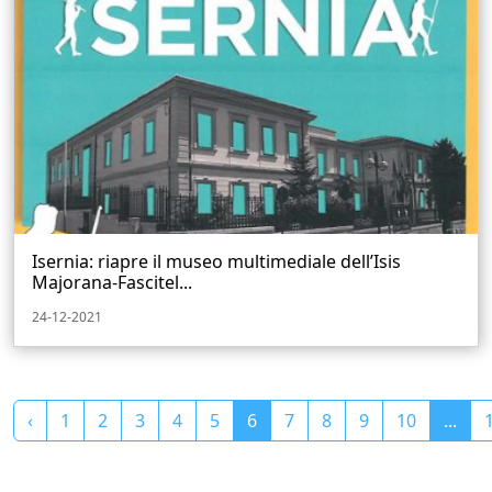
Isernia: riapre il museo multimediale dell’Isis
Majorana-Fascitel...
24-12-2021
‹
1
2
3
4
5
6
7
8
9
10
...