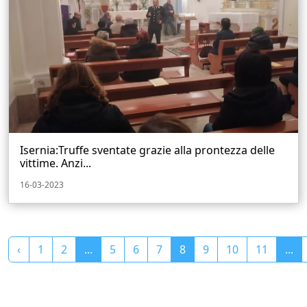
Isernia:Truffe sventate grazie alla prontezza delle
vittime. Anzi...
16-03-2023
‹
1
2
...
5
6
7
8
9
10
11
...