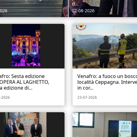
d...
2026
02-08-2026
fro: Sesta edizione
Venafro: a fuoco un bosco
l’OPERA AL LAGHETTO,
località Ceppagna. Interve
a edizione di...
in cor...
-2026
23-07-2026