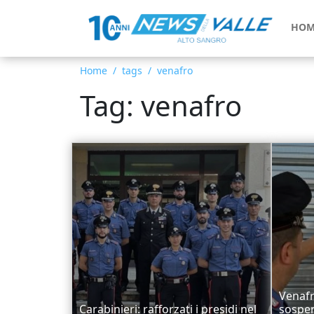
HOM
Home
tags
venafro
Tag: venafro
Venafr
Carabinieri: rafforzati i presidi nel
sospen