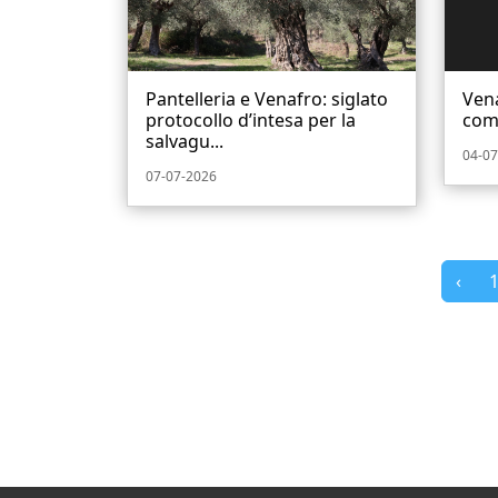
Pantelleria e Venafro: siglato
Vena
protocollo d’intesa per la
comu
salvagu...
04-07
07-07-2026
‹