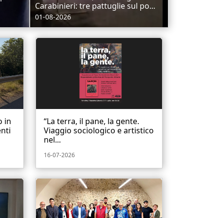
Carabinieri: tre pattuglie sul po...
01-08-2026
 in
“La terra, il pane, la gente.
nti
Viaggio sociologico e artistico
nel...
16-07-2026