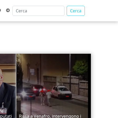
Cerca
le
putati
Rissa a Venafro, intervengono i