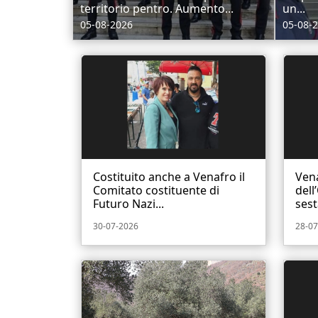
territorio pentro. Aumento...
un...
05-08-2026
05-08-
Costituito anche a Venafro il
Vena
Comitato costituente di
del
Futuro Nazi...
sest
30-07-2026
28-07