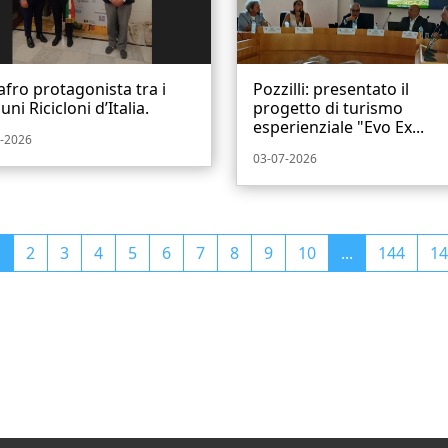
fro protagonista tra i
Pozzilli: presentato il
ni Ricicloni d’Italia.
progetto di turismo
esperienziale "Evo Ex...
-2026
03-07-2026
1
2
3
4
5
6
7
8
9
10
...
144
14