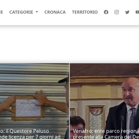
E
CATEGORIE
CRONACA
TERRITORIO
o: il Questore Peluso
Venafro: ente parco regiona
de licenza per 7 giorni ad
presente alla Camera dei De