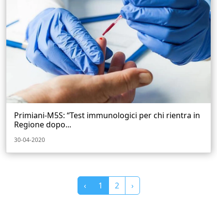
Primiani-M5S: “Test immunologici per chi rientra in
Regione dopo...
30-04-2020
‹
1
2
›