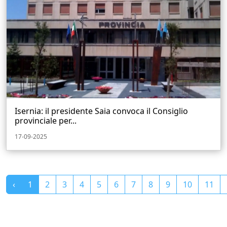
Isernia: il presidente Saia convoca il Consiglio
provinciale per...
17-09-2025
‹
1
2
3
4
5
6
7
8
9
10
11