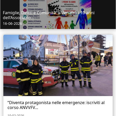
Famiglie, Diritti e Comunità: a Venafro i 10 anni
dell’Associazio...
16-06-2026
“Diventa protagonista nelle emergenze: iscriviti al
corso ANVVFV...
10-02-2026