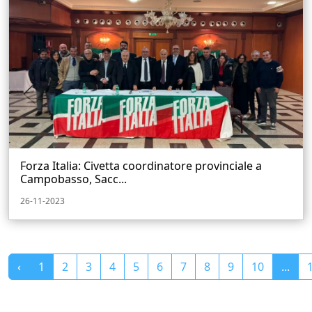
Forza Italia: Civetta coordinatore provinciale a
Campobasso, Sacc...
26-11-2023
‹
1
2
3
4
5
6
7
8
9
10
...