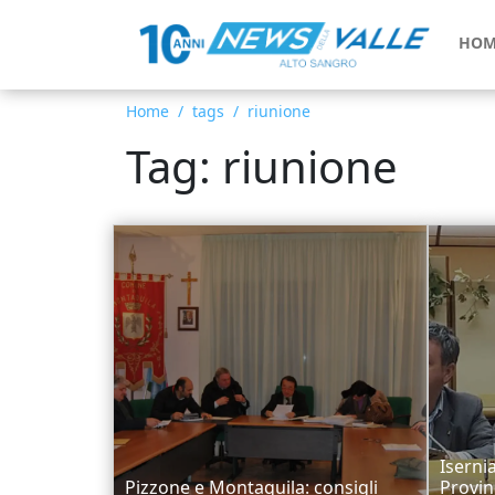
HOM
Home
tags
riunione
Tag: riunione
Isernia
Pizzone e Montaquila: consigli
Provinc