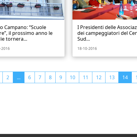
to Campano: “Scuole
I Presidenti delle Associaz
re”, il prossimo anno le
dei campeggiatori del Ce
e tornera...
Sud...
-2016
18-10-2016
2
...
6
7
8
9
10
11
12
13
14