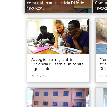
comunali in aula. Letizia Di Iorio...
Comuni
18-04-2017
18-03-
Accoglienza migranti in
"Ter
Provincia di Isernia un ospite
stra
ogni cento...
Di Ia
27-01-2017
23-01