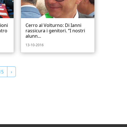
ioni
Cerro al Volturno: Di Ianni
ntro
rassicura i genitori. “I nostri
alunn...
13-10-2016
15
›