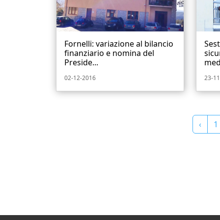
Fornelli: variazione al bilancio
Ses
finanziario e nomina del
sicu
Preside...
medi
02-12-2016
23-11
‹
1