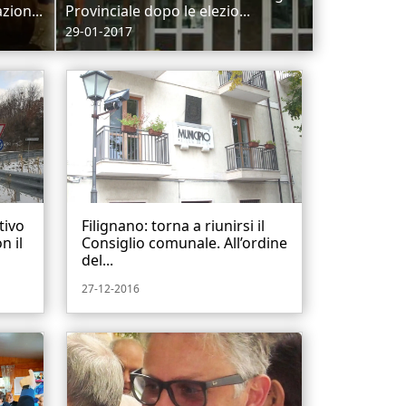
zion...
Provinciale dopo le elezio...
29-01-2017
tivo
Filignano: torna a riunirsi il
n il
Consiglio comunale. All’ordine
del...
27-12-2016