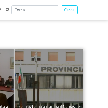
Cerca
nto a
Isernia: torna a riunirsi il Consiglio