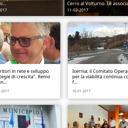
...
Cerro al Volturno. Le associa
2017
11-02-2017
ritori in rete e sviluppo
Isernia: il Comitato Opera
tegie di crescita". Remo
per la viabilità continua co
n...
f...
-2017
10-01-2017