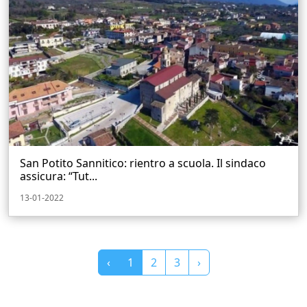
San Potito Sannitico: rientro a scuola. Il sindaco
assicura: “Tut...
13-01-2022
‹
1
2
3
›