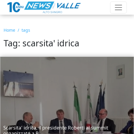
Home
tags
Tag: scarsita' idrica
Scarsita' idrica, il presidente Roberti al summit
organizzato a B...