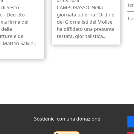
26
05-08-2026
Ter
di Sesto
CAMPOBASSO. Nella
 - Decreto
giornata odierna l’Ordine
Tra
x a firma del
dei Giornalisti del Molise
 delle
ha diffidato una presunta
utture e dei
testata. giornalistica...
i Matteo Salvini,
Sostienici con una donazione