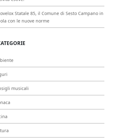
ovelox Statale 85, il Comune di Sesto Campano in
ola con le nuove norme
CATEGORIE
biente
guri
sigli musicali
onaca
cina
tura