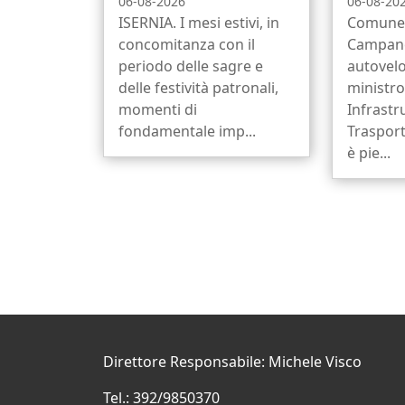
06-08-2026
06-08-20
ISERNIA. I mesi estivi, in
Comune 
concomitanza con il
Campano
periodo delle sagre e
autovelo
delle festività patronali,
ministro
momenti di
Infrastr
fondamentale imp...
Trasport
è pie...
Direttore Responsabile: Michele Visco
Tel.: 392/9850370