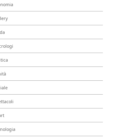
onomia
lery
da
rologi
itica
ità
iale
ttacoli
rt
nologia