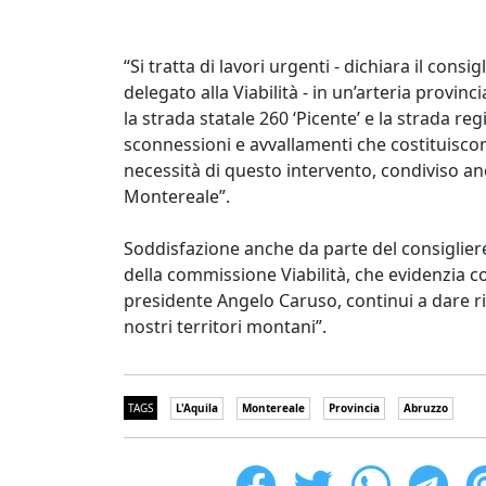
“Si tratta di lavori urgenti - dichiara il consig
delegato alla Viabilità - in un’arteria prov
la strada statale 260 ‘Picente’ e la strada reg
sconnessioni e avvallamenti che costituiscono
necessità di questo intervento, condiviso a
Montereale”.
Soddisfazione anche da parte del consigliere
della commissione Viabilità, che evidenzia c
presidente Angelo Caruso, continui a dare risp
nostri territori montani”.
TAGS
L'Aquila
Montereale
Provincia
Abruzzo