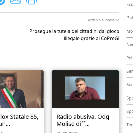
Ec
Gal
Articolo successivo
Prosegue la tutela dei cittadini dal gioco
Mo
illegale grazie al CoPreGi
Nec
Pol
San
Soc
Spe
Spo
lox Statale 85,
Radio abusiva, Odg
n...
Molise diff...
Tec