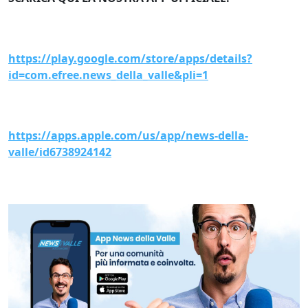
https://play.google.com/store/apps/details?
id=com.efree.news_della_valle&pli=1
https://apps.apple.com/us/app/news-della-
valle/id6738924142