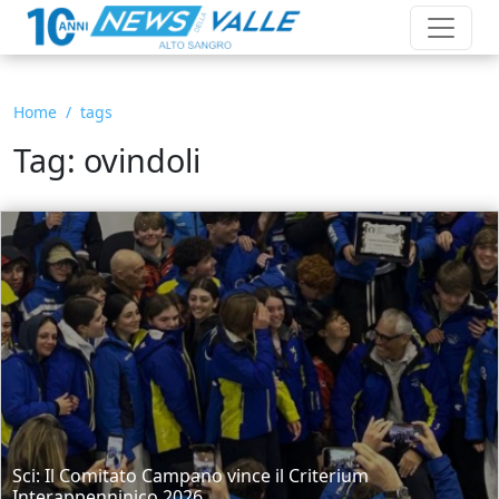
Home
tags
Tag: ovindoli
Sci: Il Comitato Campano vince il Criterium
Interappenninico 2026