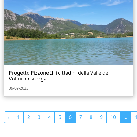
Progetto Pizzone II, i cittadini della Valle del
Volturno si orga...
09-09-2023
‹
1
2
3
4
5
6
7
8
9
10
...