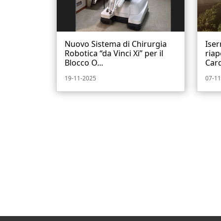
Nuovo Sistema di Chirurgia
Iser
Robotica “da Vinci Xi” per il
riap
Blocco O...
Card
19-11-2025
07-11