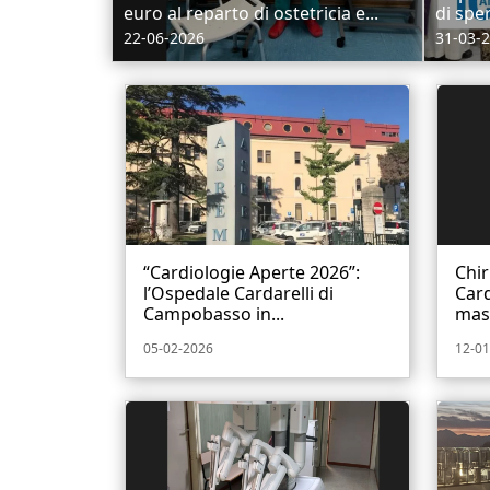
euro al reparto di ostetricia e...
di spe
22-06-2026
31-03-
“Cardiologie Aperte 2026”:
Chir
l’Ospedale Cardarelli di
Card
Campobasso in...
mass
05-02-2026
12-01