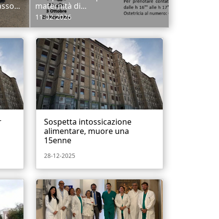
sso...
maternità di...
11-02-2026
r
Sospetta intossicazione
alimentare, muore una
15enne
28-12-2025