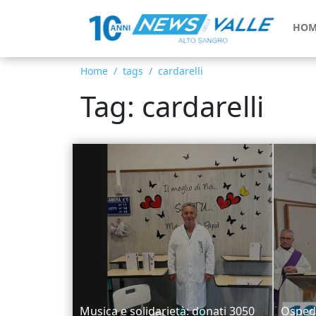
HOM
Home
tags
cardarelli
Tag: cardarelli
Musica e solidarietà: donati 3050
Ospeda