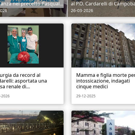
ranza nel precetto Pasqual...
al P.O. Cardarelli di Campoba
2026
26-03-2026
urgia da record al
Mamma e figlia morte pe
arelli: asportata una
intossicazione, indagati
a renale di...
cinque medici
-2026
29-12-2025