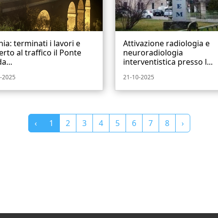
nia: terminati i lavori e
Attivazione radiologia e
erto al traffico il Ponte
neuroradiologia
a...
interventistica presso l...
-2025
21-10-2025
‹
1
2
3
4
5
6
7
8
›