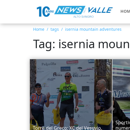
HOM
Home
tags
isernia mountain adventures
Tag: isernia moun
Sporti
Torre del Greco: XC del Vesuvio,
numer