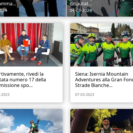
amma...
disputat...
2024
04-03-2024
tivamente, rivedi la
Siena: Isernia Mountain
tata numero 17 della
Adventures alla Gran Fon
missione spo...
Strade Bianche...
-2023
07-03-2023