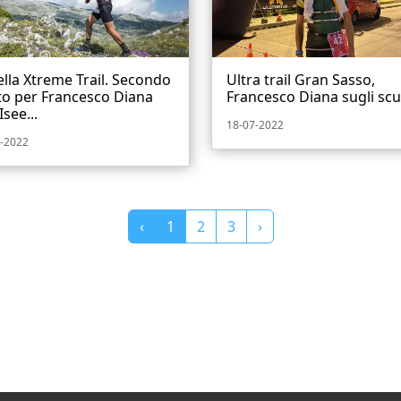
lla Xtreme Trail. Secondo
Ultra trail Gran Sasso,
to per Francesco Diana
Francesco Diana sugli scu
Isee...
18-07-2022
-2022
‹
1
2
3
›