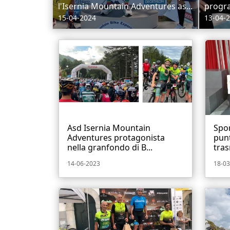
l'Isernia Mountain Adventures as...
progr
15-04-2024
13-04-
Asd Isernia Mountain
Spor
Adventures protagonista
pun
nella granfondo di B...
tras
14-06-2023
18-03