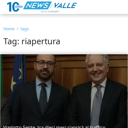
Home
tags
Tag: riapertura
Viadotto Sente, tra dieci mesi riaprirà al traffico