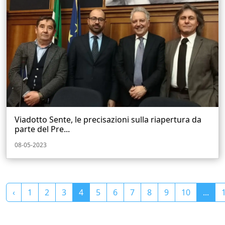
Viadotto Sente, le precisazioni sulla riapertura da
parte del Pre...
08-05-2023
‹
1
2
3
4
5
6
7
8
9
10
...