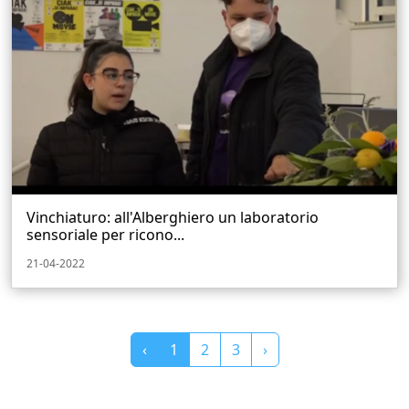
Vinchiaturo: all'Alberghiero un laboratorio
sensoriale per ricono...
21-04-2022
‹
1
2
3
›