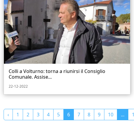
Colli a Volturno: torna a riunirsi il Consiglio
Comunale. Assise...
22-12-2022
‹
1
2
3
4
5
6
7
8
9
10
...