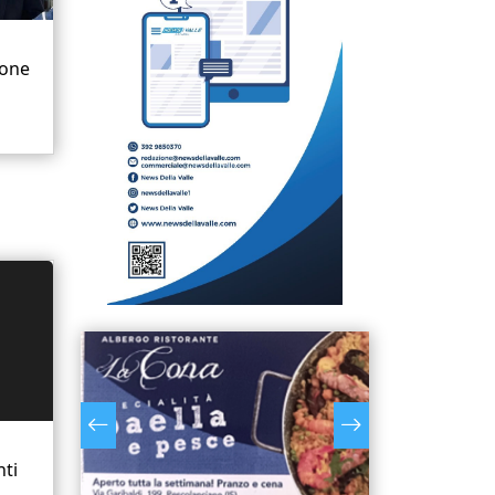
ione
nti