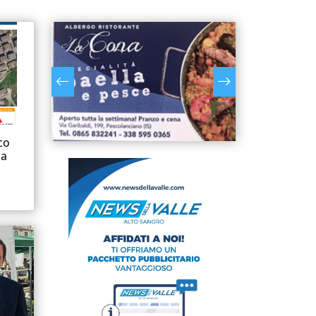
co
la