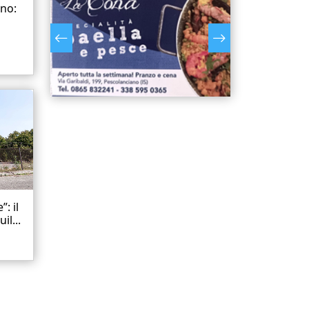
ano:
: il
il...