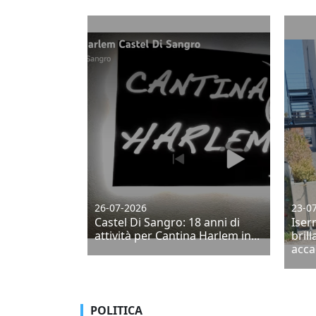
26-07-2026
23-0
Castel Di Sangro: 18 anni di
Iser
attività per Cantina Harlem in...
bril
acca
POLITICA