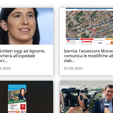
 Schlein oggi ad Agnone,
Isernia: l'assessore Mona
echerà all’ospedale
comunica le modiifiche al
cc...
viab...
8-2026
03-08-2026