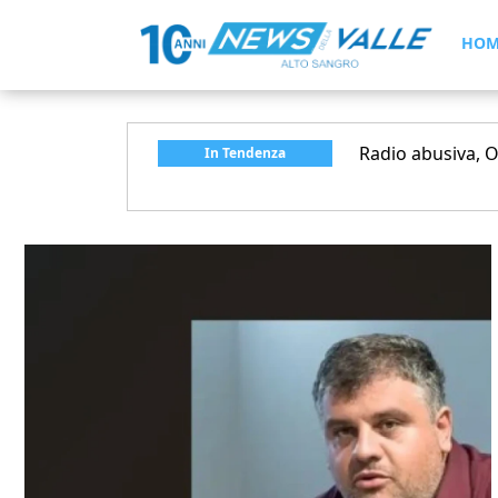
HOM
Il match termina 2 a 1 per il Napoli.
Radio abusiva, Od
In Tendenza