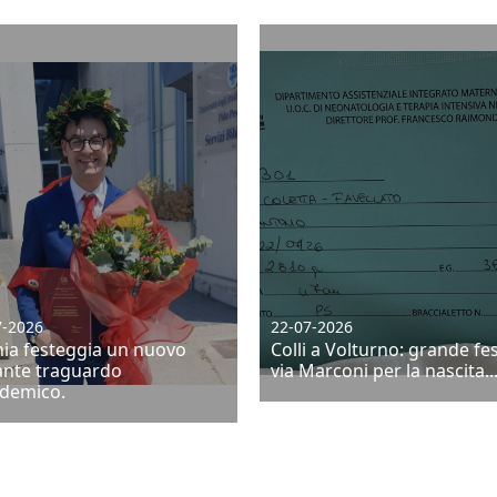
7-2026
22-07-2026
nia festeggia un nuovo
Colli a Volturno: grande fes
lante traguardo
via Marconi per la nascita..
demico.