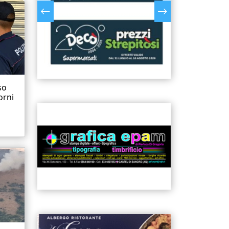
so
orni