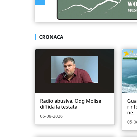
CRONACA
Radio abusiva, Odg Molise
Guar
diffida la testata.
rinf
ne...
05-08-2026
05-0