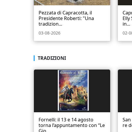
Pezzata di Capracotta, il
Capr
Presidente Roberti: "Una
Elly
tradizion...
in...
03-08-2026
02-0
TRADIZIONI
Fornelli: il 13 e 14 agosto
San 
torna l’appuntamento con “Le
re d
Gio...