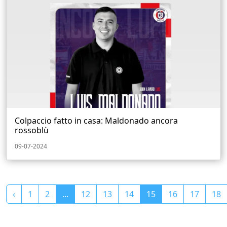
Colpaccio fatto in casa: Maldonado ancora
rossoblù
09-07-2024
‹
1
2
...
12
13
14
15
16
17
18