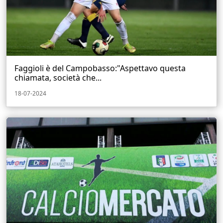
Faggioli è del Campobasso:"Aspettavo questa
chiamata, società che...
18-07-2024